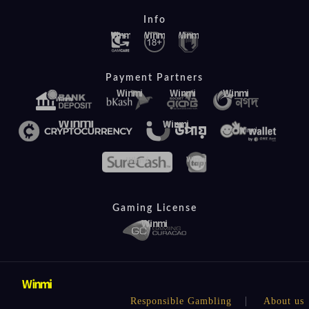
Info
Payment Partners
Gaming License
Responsible Gambling
About us