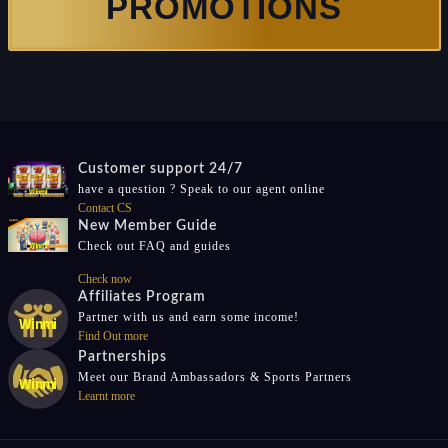
PROMOTIONS
Customer support 24/7
have a question ? Speak to our agent online
Contact CS
New Member Guide
Check out FAQ and guides
Check now
Affiliates Program
Partner with us and earn some income!
Find Out more
Partnerships
Meet our Brand Ambassadors & Sports Partners
Learnt more