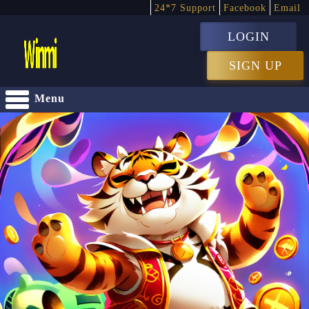
24*7 Support
Facebook
Email
LOGIN
SIGN UP
Menu