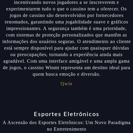
incentivando novos jogadores a se inscreverem e
experimentarem tudo o que o cassino tem a oferecer. Os
jogos de cassino são desenvolvidos por fornecedores
renomados, garantindo uma jogabilidade suave e gráficos
impressionantes. A segurança também é uma prioridade,
com sistemas de proteção personalizados que mantêm as
informações dos usuários seguras. O atendimento ao cliente
está sempre disponível para ajudar com quaisquer dúvidas
ou preocupações, tornando a experiência ainda mais
agradável. Com uma interface amigável e uma ampla gama
de jogos, o cassino Winmi representa um destino ideal para
quem busca emoção e diversão.
Qwin
Esportes Eletrônicos
A Ascensão dos Esportes Eletrônicos: Um Novo Paradigma
no Entretenimento