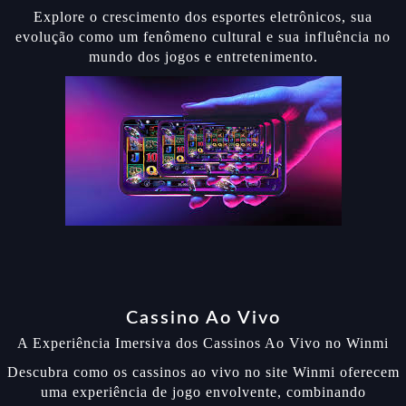
Explore o crescimento dos esportes eletrônicos, sua
evolução como um fenômeno cultural e sua influência no
mundo dos jogos e entretenimento.
Cassino Ao Vivo
A Experiência Imersiva dos Cassinos Ao Vivo no Winmi
Descubra como os cassinos ao vivo no site Winmi oferecem
uma experiência de jogo envolvente, combinando