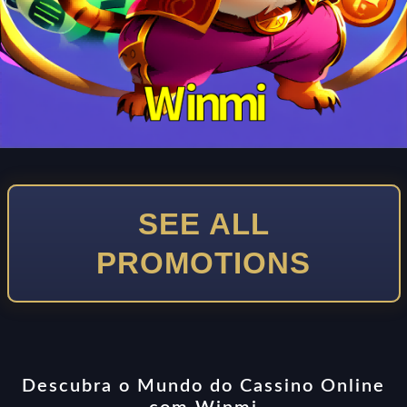
SEE ALL
PROMOTIONS
Descubra o Mundo do Cassino Online