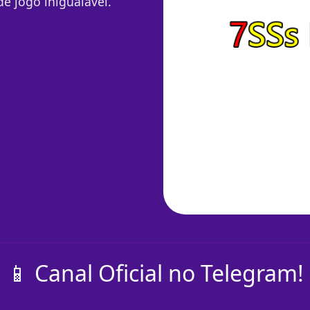
e jogo inigualável.
📱 Canal Oficial no Telegram!