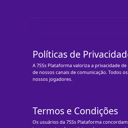
Políticas de Privacida
A 7SSs Plataforma valoriza a privacidade d
de nossos canais de comunicação. Todos os 
nossos jogadores.
Termos e Condições
Os usuários da 7SSs Plataforma concordam e