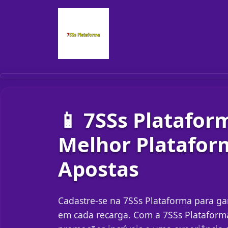
📱 7SSs Platafor
Melhor Platafor
Apostas
Cadastre-se na 7SSs Plataforma para g
em cada recarga. Com a 7SSs Plataforma