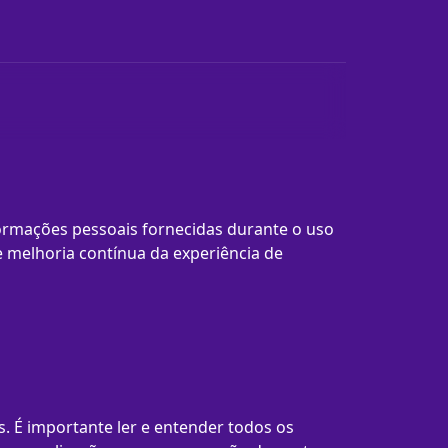
formações pessoais fornecidas durante o uso
e melhoria contínua da experiência de
. É importante ler e entender todos os