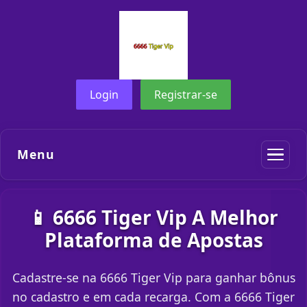
Login
Registrar-se
Menu
📱 6666 Tiger Vip A Melhor
Plataforma de Apostas
Cadastre-se na 6666 Tiger Vip para ganhar bônus
no cadastro e em cada recarga. Com a 6666 Tiger