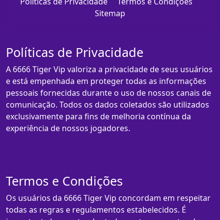
Políticas de Privacidade
Termos e Condições
Sitemap
Políticas de Privacidade
A 6666 Tiger Vip valoriza a privacidade de seus usuários
e está empenhada em proteger todas as informações
pessoais fornecidas durante o uso de nossos canais de
comunicação. Todos os dados coletados são utilizados
exclusivamente para fins de melhoria contínua da
experiência de nossos jogadores.
Termos e Condições
Os usuários da 6666 Tiger Vip concordam em respeitar
todas as regras e regulamentos estabelecidos. É